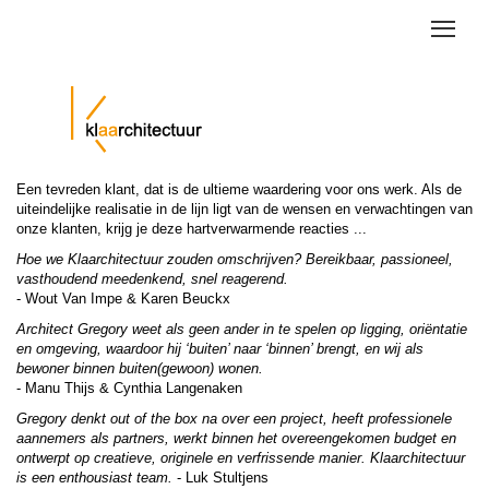
Skip
to
Toggle
main
naviga
content
Een tevreden klant, dat is de ultieme waardering voor ons werk. Als de
uiteindelijke realisatie in de lijn ligt van de wensen en verwachtingen van
onze klanten, krijg je deze hartverwarmende reacties ...
Hoe we Klaarchitectuur zouden omschrijven? Bereikbaar, passioneel,
vasthoudend meedenkend, snel reagerend.
- Wout Van Impe & Karen Beuckx
Architect Gregory weet als geen ander in te spelen op ligging, oriëntatie
en omgeving, waardoor hij ‘buiten’ naar ‘binnen’ brengt, en wij als
bewoner binnen buiten(gewoon) wonen.
- Manu Thijs & Cynthia Langenaken
Gregory denkt out of the box na over een project, heeft professionele
aannemers als partners, werkt binnen het overeengekomen budget en
ontwerpt op creatieve, originele en verfrissende manier. Klaarchitectuur
is een enthousiast team.
- Luk Stultjens